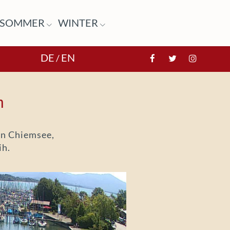
SOMMER
WINTER
DE
EN
/
n
en Chiemsee,
ih.