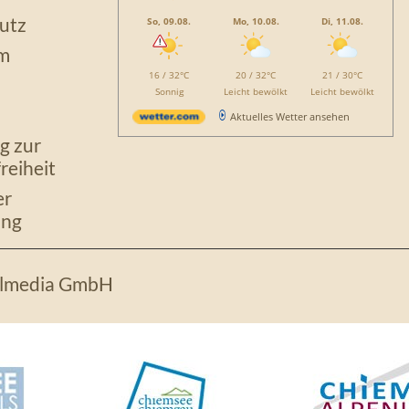
utz
So, 09.08.
Mo, 10.08.
Di, 11.08.
m
16 / 32°C
20 / 32°C
21 / 30°C
Sonnig
Leicht bewölkt
Leicht bewölkt
Aktuelles Wetter ansehen
g zur
reiheit
er
ng
llmedia GmbH