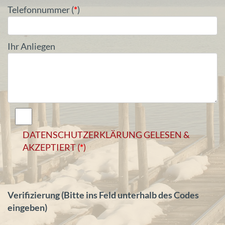
Telefonnummer (
*
)
Ihr Anliegen
DATENSCHUTZERKLÄRUNG GELESEN &
AKZEPTIERT (
*
)
Verifizierung (Bitte ins Feld unterhalb des Codes
eingeben)