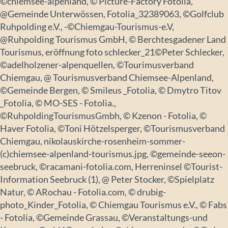
©chiemsee-alpenland, © Picture-Factory Fotolia,
@Gemeinde Unterwössen, Fotolia_32389063, ©Golfclub
Ruhpolding e.V., -©Chiemgau-Tourismus-e.V,
@Ruhpolding Tourismus GmbH, © Berchtesgadener Land
Tourismus, eröffnung foto schlecker_21©Peter Schlecker,
©adelholzener-alpenquellen, ©Tourimusverband
Chiemgau, @ Tourismusverband Chiemsee-Alpenland,
©Gemeinde Bergen, © Smileus _Fotolia, © Dmytro Titov
_Fotolia, © MO-SES - Fotolia.,
©RuhpoldingTourismusGmbh, © Kzenon - Fotolia, ©
Haver Fotolia, ©Toni Hötzelsperger, ©Tourismusverband
Chiemgau, nikolauskirche-rosenheim-sommer-
(c)chiemsee-alpenland-tourismus.jpg, ©gemeinde-seeon-
seebruck, ©racamani-fotolia.com, Herreninsel ©Tourist-
Information Seebruck (1), @ Peter Stocker, ©Spielplatz
Natur, © ARochau - Fotolia.com, © drubig-
photo_Kinder_Fotolia, © Chiemgau Tourismus e.V., © Fabs
- Fotolia, ©Gemeinde Grassau, ©Veranstaltungs-und