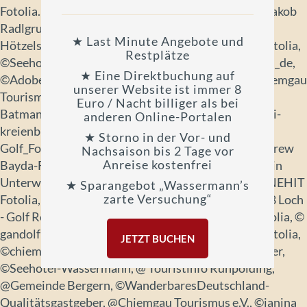
Fotolia., © Ursula Holstein_Fotolia, ©hotsplots, © Jakob
Radlgruber - Fotolia, © Gorilla - Fotolia, ©Toni
★ Last Minute Angebote und
Hötzelspferger, © Dash fotolia, © Bianka Hagge - Fotolia,
Restplätze
©SeehotelWassermann, ©AdobeStock_mw-luftbild_de,
★ Eine Direktbuchung auf
©AdobeStock_Bergheimat, @ Musiksommer, © Chiemgau
unserer Website ist immer 8
Tourismus e. V, @Tourist-Information Seebruck, ©
Euro / Nacht billiger als bei
Batman57 - Fotolia.com, ©PeJo-Fotolia.com, ©-dani-
anderen Online-Portalen
kreienbühl-Fotolia.com, ©-Andreas-Haertle-
★ Storno in der Vor- und
Golf_Fotolia.com, ©TV Chiemsee-Alpenland, © Andrew
Nachsaison bis 2 Tage vor
Anreise kostenfrei
Bayda-Fotolia.com, ©5-Berge u. Co, ©Trachtenverein
Unterwössen, ©Gut Immling, @Sabine Fritsch, © SNEHIT
★ Sparangebot „Wassermann’s
zarte Versuchung“
Fotolia, ©DEHOGA-Bayern, © Bernd S. Fotolia, ©18 Loch
- Golf Resort Achental, © Andreas Haertle Golf_Fotolia, ©
gandolf Fotolia, © Freesurf - Fotolia, © PhotoSG - Fotolia,
JETZT BUCHEN
©chiemgau-tourismus e.v., @Günter Standl, @Stadler,
©Seehotel-Wassermann, @ Touristinfo Ruhpolding,
@Gemeinde Bergern, ©WanderbaresDeutschland-
Qualitätsgastgeber, @Chiemgau Tourismus e.V., ©janina