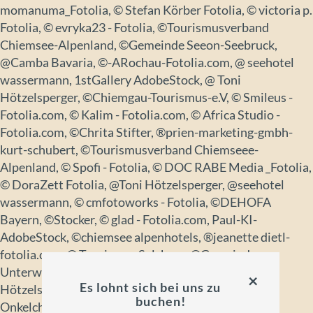
momanuma_Fotolia, © Stefan Körber Fotolia, © victoria p.
Fotolia, © evryka23 - Fotolia, ©Tourismusverband
Chiemsee-Alpenland, ©Gemeinde Seeon-Seebruck,
@Camba Bavaria, ©-ARochau-Fotolia.com, @ seehotel
wassermann, 1stGallery AdobeStock, @ Toni
Hötzelsperger, ©Chiemgau-Tourismus-e.V, © Smileus -
Fotolia.com, © Kalim - Fotolia.com, © Africa Studio -
Fotolia.com, ©Chrita Stifter, ®prien-marketing-gmbh-
kurt-schubert, ©Tourismusverband Chiemseee-
Alpenland, © Spofi - Fotolia, © DOC RABE Media _Fotolia,
© DoraZett Fotolia, @Toni Hötzelsperger, @seehotel
wassermann, © cmfotoworks - Fotolia, ©DEHOFA
Bayern, ©Stocker, © glad - Fotolia.com, Paul-KI-
AdobeStock, ©chiemsee alpenhotels, ®jeanette dietl-
fotolia.com, © Tourismus Salzburg, ©Gemeinde
Unterwössen, © Bergfee - Fotolia.com, Toni
×
Es lohnt sich bei uns zu
Hötzelsperger, @-Priener-Tourismus-GmbH, ©
buchen!
Onkelchen_Fotolia, © beatuerk_Fotolia_, © yanlev -