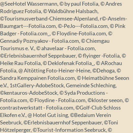
@SeeHotel Wassermann, © by paul Fotolia, © Andres
Rodriguez Fotolia, © Waldbühne Halsbach,
©Tourismusverband-Chiemsee-Alpenland, r©-Anselm-
Baumgart---Fotolia.com, ©-PeJo---Fotolia.com, © Pink
Badger - Fotolia.com_, © Floydine-Fotolia.com, ©
Gennadiy Poznyakov - Fotolia.com, © Chiemgau
Tourismus e. V., © ahavelaar - Fotolia.com,
©Erlebnisbauernhof Seppnbauer, © flyinger -Fotolia, ©
Heike Rau Fotolia, © Deklofenak Fotolia_, © ARochau
Fotolia, @ Altötting Foto-Heiner-Heine, ©Dehoga, ©
Sandra Kemppainen Fotolia.com, © Heimatbühne Seeon
e.V., 1stGallery-AdobeStock, Gemeinde Schleching,
©kentauros-AdobeStock, © Syda Productions -
Fotolia.com, © Floydine - Fotolia.com, ©kloster seeon, ©
contrastwerkstatt - Fotolia.com, ©Golf-Club Schloss
Elkofen e.V., @ Hotel Gut ising, ©Bedaium Verein
Seebruck, ©Erlebnisbauernhof Seppenbauer, ©Toni
Hötzelperger, ©Tourist-Information Seebruck, ©