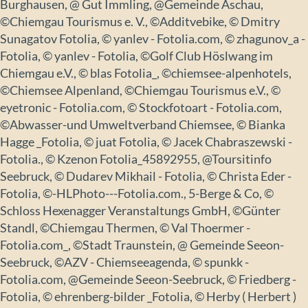
Burghausen, @ Gut Immling, @Gemeinde Aschau,
©Chiemgau Tourismus e. V., ©Additvebike, © Dmitry
Sunagatov Fotolia, © yanlev - Fotolia.com, © zhagunov_a -
Fotolia, © yanlev - Fotolia, ©Golf Club Höslwang im
Chiemgau e.V., © blas Fotolia_, ©chiemsee-alpenhotels,
©Chiemsee Alpenland, ©Chiemgau Tourismus e.V., ©
eyetronic - Fotolia.com, © Stockfotoart - Fotolia.com,
©Abwasser-und Umweltverband Chiemsee, © Bianka
Hagge _Fotolia, © juat Fotolia, © Jacek Chabraszewski -
Fotolia., © Kzenon Fotolia_45892955, @Toursitinfo
Seebruck, © Dudarev Mikhail - Fotolia, © Christa Eder -
Fotolia, ©-HLPhoto---Fotolia.com., 5-Berge & Co, ©
Schloss Hexenagger Veranstaltungs GmbH, ©Günter
Standl, ©Chiemgau Thermen, © Val Thoermer -
Fotolia.com_, ©Stadt Traunstein, @ Gemeinde Seeon-
Seebruck, ©AZV - Chiemseeagenda, © spunkk -
Fotolia.com, @Gemeinde Seeon-Seebruck, © Friedberg -
Fotolia, © ehrenberg-bilder _Fotolia, © Herby ( Herbert )