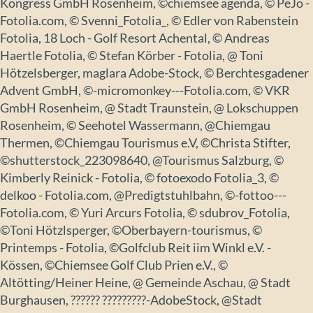
Kongress GmbH Rosenheim, ©chiemsee agenda, © PeJo -
Fotolia.com, © Svenni_Fotolia_, © Edler von Rabenstein
Fotolia, 18 Loch - Golf Resort Achental, © Andreas
Haertle Fotolia, © Stefan Körber - Fotolia, @ Toni
Hötzelsberger, maglara Adobe-Stock, © Berchtesgadener
Advent GmbH, ©-micromonkey---Fotolia.com, © VKR
GmbH Rosenheim, @ Stadt Traunstein, @ Lokschuppen
Rosenheim, © Seehotel Wassermann, @Chiemgau
Thermen, ©Chiemgau Tourismus e.V, ©Christa Stifter,
©shutterstock_223098640, @Tourismus Salzburg, ©
Kimberly Reinick - Fotolia, © fotoexodo Fotolia_3, ©
delkoo - Fotolia.com, @Predigtstuhlbahn, ©-fottoo---
Fotolia.com, © Yuri Arcurs Fotolia, © sdubrov_Fotolia,
©Toni Hötzlsperger, ©Oberbayern-tourismus, ©
Printemps - Fotolia, ©Golfclub Reit iim Winkl e.V. -
Kössen, ©Chiemsee Golf Club Prien e.V., ©
Altötting/Heiner Heine, @ Gemeinde Aschau, @ Stadt
Burghausen, ?????? ?????????-AdobeStock, @Stadt