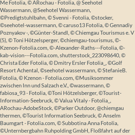
Me Fotolia, © ARochau - Fotolia, @ Seehotel
Wassermann, @Seehotel Wassermann,
©Predigtstuhlbahn, © Svenni - Fotolia, ©stocker,
©seehotel-wassermann, © caruso13 Fotolia, © Gennadiy
Poznyakov -, ©Günter-Standl, © Chiemgau Tourismus e. V
(5), © Toni Hötzelsperger, ©chiemgau-tourismus, ©-
Kzenon-Fotolia.com, ©-Alexander-Raths---Fotolia, ©-
kab-vision---Fotolia.com, shutterstock_223098640, ©
Christa Eder Fotolia, © Dmitry Ersler Fotolia_, ©Golf
Resort Achental, ©seehotel wassermann, © StefanieB.
Fotolia, © Kzenon - Fotolia.com, ©Musiksommer
zwischen Inn und Salzach e.V., ©wassermann, ©
fabiosa_93 - Fotolia, ©Toni Hötzelsberger, ©Tourist-
Information-Seebruck, © Valua Vitaly - Fotolia_,
ARochau-AdobeStock, ©Parker Outdoor, @chiemgau
thermen, ©Tourist Information Seebruck, © Anselm
Baumgart - Fotolia.com, © Subbotina Anna Fotolia,
©Unternbergbahn Ruhpolding GmbH, Floßfahrt auf der