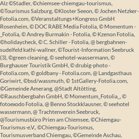
Alz ©Stadler, ©chiemsee-chiemgau-tourismus,
©Tourismus Salzburg, ©Kloster Seeon, © Jochen Netzker-
Fotolia.com, ©Veranstaltungs+Kongress GmbH
Rosenheim, © DOC RABE Media Fotolia, © Momentum -
_Fotolia, © Andrey Burmakin - Fotolia, © Kzenon Fotolia,
©holidaycheck, © C. Schiller - Fotolia, @ bergbahnen-
sudelfeld kathi-wallner, ©Tourist-Information Seebruck
(3), ©green cleaning, © seehotel-wassermann, ©
Burghauser Touristik GmbH, © drubig-photo -
Fotolia.com, © goldbany - Fotolia.com, @ Landgasthaus
Goriwirt, ©bsd/wassmuth, © 1stGallery-Fotolia.com,
©Gemeinde Amerang, @Stadt Altötting,
©Rauschbergbahn GmbH, © Momentum_Fotolia_, ©
fotoexodo Fotolia, @ Benno Stockklausner, © seehotel
wassermann, @ Trachtenverein Seebruck,
@Tourismusbüro Prien am Chiemsee, ©Chiemgau-
Tourismus-e.V., ©Chiemgau-Tourismus,
Tourismusverband Chiemgau, ©Gemeinde Aschau,