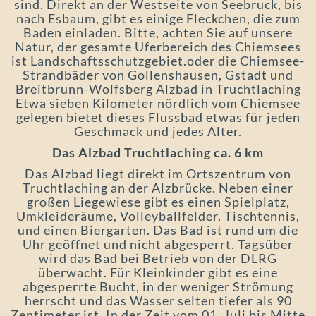
sind. Direkt an der Westseite von Seebruck, bis
nach Esbaum, gibt es einige Fleckchen, die zum
Baden einladen. Bitte, achten Sie auf unsere
Natur, der gesamte Uferbereich des Chiemsees
ist Landschaftsschutzgebiet.oder die Chiemsee-
Strandbäder von Gollenshausen, Gstadt und
Breitbrunn-Wolfsberg Alzbad in Truchtlaching
Etwa sieben Kilometer nördlich vom Chiemsee
gelegen bietet dieses Flussbad etwas für jeden
Geschmack und jedes Alter.
Das Alzbad Truchtlaching ca. 6 km
Das Alzbad liegt direkt im Ortszentrum von
Truchtlaching an der Alzbrücke. Neben einer
großen Liegewiese gibt es einen Spielplatz,
Umkleideräume, Volleyballfelder, Tischtennis,
und einen Biergarten. Das Bad ist rund um die
Uhr geöffnet und nicht abgesperrt. Tagsüber
wird das Bad bei Betrieb von der DLRG
überwacht. Für Kleinkinder gibt es eine
abgesperrte Bucht, in der weniger Strömung
herrscht und das Wasser selten tiefer als 90
Zentimeter ist. In der Zeit vom 01. Juli bis Mitte