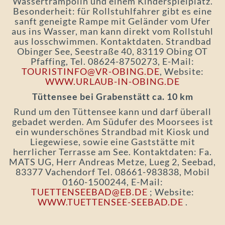
Wassertrampolin und einem Kinderspielplatz.
Besonderheit: für Rollstuhlfahrer gibt es eine
sanft geneigte Rampe mit Geländer vom Ufer
aus ins Wasser, man kann direkt vom Rollstuhl
aus losschwimmen. Kontaktdaten. Strandbad
Obinger See, Seestraße 40, 83119 Obing OT
Pfaffing, Tel. 08624-8750273, E-Mail:
TOURISTINFO@VR-OBING.DE
, Website:
WWW.URLAUB-IN-OBING.DE
Tüttensee bei Grabenstätt ca. 10 km
Rund um den Tüttensee kann und darf überall
gebadet werden. Am Südufer des Moorsees ist
ein wunderschönes Strandbad mit Kiosk und
Liegewiese, sowie eine Gaststätte mit
herrlicher Terrasse am See. Kontaktdaten: Fa.
MATS UG, Herr Andreas Metze, Lueg 2, Seebad,
83377 Vachendorf Tel. 08661-983838, Mobil
0160-1500244, E-Mail:
TUETTENSEEBAD@EB.DE
; Website:
WWW.TUETTENSEE-SEEBAD.DE
.