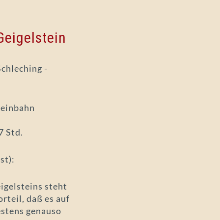
eigelstein
chleching -
teinbahn
7 Std.
st):
igelsteins steht
rteil, daß es auf
destens genauso