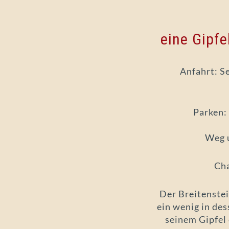
eine Gipf
Anfahrt: S
Parken:
Weg u
Cha
Der Breitenstei
ein wenig in des
seinem Gipfel 