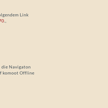
olgendem Link
70
.,
 die Navigaton
f komoot Offline