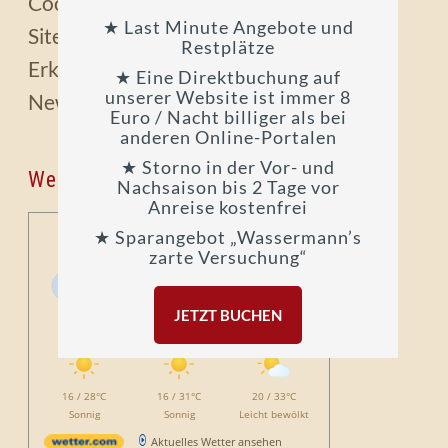
Cookies
★ Last Minute Angebote und
Sitemap
Restplätze
Erklaerung zur Barrierefreiheit
★ Eine Direktbuchung auf
unserer Website ist immer 8
Newsletter Anmeldung
Euro / Nacht billiger als bei
anderen Online-Portalen
★ Storno in der Vor- und
Wetter
Nachsaison bis 2 Tage vor
Anreise kostenfrei
Wetter Seeon-Seebruck
★ Sparangebot „Wassermann’s
zarte Versuchung“
Freitag, 07.08.2026
18 / 26°C
Bedeckt
JETZT BUCHEN
Sa, 08.08.
So, 09.08.
Mo, 10.08.
16 / 28°C
16 / 31°C
20 / 33°C
Sonnig
Sonnig
Leicht bewölkt
Aktuelles Wetter ansehen